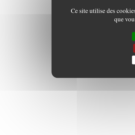
Ce site utilise des cooki
que vous