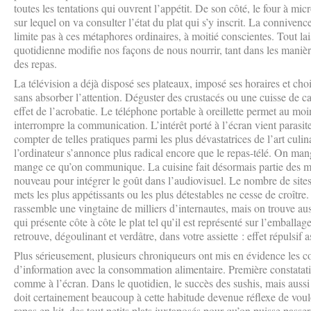
toutes les tentations qui ouvrent l’appétit. De son côté, le four à 
sur lequel on va consulter l’état du plat qui s’y inscrit. La connivenc
limite pas à ces métaphores ordinaires, à moitié conscientes. Tout la
quotidienne modifie nos façons de nous nourrir, tant dans les maniè
des repas.
La télévision a déjà disposé ses plateaux, imposé ses horaires et ch
sans absorber l’attention. Déguster des crustacés ou une cuisse de ca
effet de l’acrobatie. Le téléphone portable à oreillette permet au 
interrompre la communication. L’intérêt porté à l’écran vient parasiter
compter de telles pratiques parmi les plus dévastatrices de l’art culi
l’ordinateur s’annonce plus radical encore que le repas-télé. On 
mange ce qu’on communique. La cuisine fait désormais partie des mu
nouveau pour intégrer le goût dans l’audiovisuel. Le nombre de site
mets les plus appétissants ou les plus détestables ne cesse de croître
rassemble une vingtaine de milliers d’internautes, mais on trouve aus
qui présente côte à côte le plat tel qu’il est représenté sur l’emballage
retrouve, dégoulinant et verdâtre, dans votre assiette : effet répulsif a
Plus sérieusement, plusieurs chroniqueurs ont mis en évidence les
d’information avec la consommation alimentaire. Première constatatio
comme à l’écran. Dans le quotidien, le succès des sushis, mais aussi 
doit certainement beaucoup à cette habitude devenue réflexe de voulo
repas en kit, des tout petits plats juxtaposés pour qu’on puisse passe