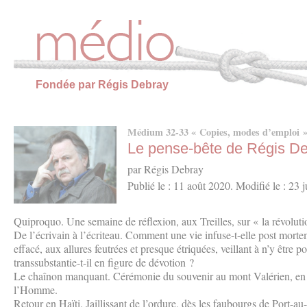
Panneau de gestion des cookies
Fondée par Régis Debray
Médium 32-33 « Copies, modes d’emploi » 
Le pense-bête de Régis D
par Régis Debray
Publié le : 11 août 2020. Modifié le : 23 
Quiproquo. Une semaine de réflexion, aux Treilles, sur « la révol
De l’écrivain à l’écriteau. Comment une vie infuse-t-elle post mor
effacé, aux allures feutrées et presque étriquées, veillant à n’y être 
transsubstantie-t-il en figure de dévotion ?
Le chaînon manquant. Cérémonie du souvenir au mont Valérien, en
l’Homme.
Retour en Haïti. Jaillissant de l’ordure, dès les faubourgs de Port-au