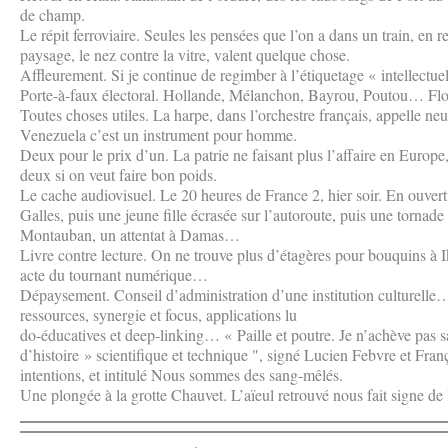
de champ.
Le répit ferroviaire. Seules les pensées que l’on a dans un train, en r
paysage, le nez contre la vitre, valent quelque chose.
Affleurement. Si je continue de regimber à l’étiquetage « intellect
Porte-à-faux électoral. Hollande, Mélanchon, Bayrou, Poutou… Fl
Toutes choses utiles. La harpe, dans l’orchestre français, appelle neu
Venezuela c’est un instrument pour homme.
Deux pour le prix d’un. La patrie ne faisant plus l’affaire en Europe, 
deux si on veut faire bon poids.
Le cache audiovisuel. Le 20 heures de France 2, hier soir. En ouver
Galles, puis une jeune fille écrasée sur l’autoroute, puis une torna
Montauban, un attentat à Damas…
Livre contre lecture. On ne trouve plus d’étagères pour bouquins à Ik
acte du tournant numérique…
Dépaysement. Conseil d’administration d’une institution culturelle… 
ressources, synergie et focus, applications lu
do-éducatives et deep-linking… « Paille et poutre. Je n’achève pas s
d’histoire » scientifique et technique ", signé Lucien Febvre et Fran
intentions, et intitulé Nous sommes des sang-mêlés.
Une plongée à la grotte Chauvet. L’aïeul retrouvé nous fait signe d