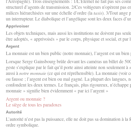
l’Aréopagite). Trois enseignements : 1/L’Éternel ne fait pas ses com
structurel d’agents de transmission. 2/Ces voltigeurs n’opèrent pas en
milices hiérarchisées sur une échelle d’ordre (la
taxis
). 3/Tout ange 
un interrupteur. Le diabolique et l’angélique sont les deux faces d
Apprivoiser
Les objets techniques, mais aussi les institutions ne doivent pas seul
être adoptés, « apprivoisés » par le corps, physique et social, et par
Argent
La monnaie est un bien public (notre monnaie), l’argent est un bien 
Lorsque Serge Gainsbourg brûle devant les caméras un billet de 500
geste s’explique par le fait qu’il porte ainsi atteinte non seulement à
aussi à
notre monnaie
(ce qui est répréhensible). La monnaie (voir ce
ou fausse ; l’argent est bien ou mal gagné. La plupart des langues, 
confondent les deux termes. Le français, plus rigoureux, n’échappe pa
monnaie » signifie bien évidemment « par ici l’argent »
Argent ou monnaie ?
Le siège de tous les paradoxes
Autorité
L’autorité n’est pas la puissance, elle ne doit pas sa domination à la
ordre symbolique.