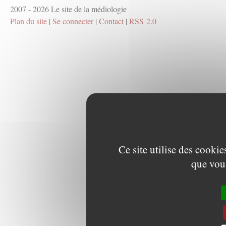
2007 - 2026 Le site de la médiologie
Plan du site
|
Se connecter
|
Contact
|
RSS 2.0
Ce site utilise des cooki
que vous