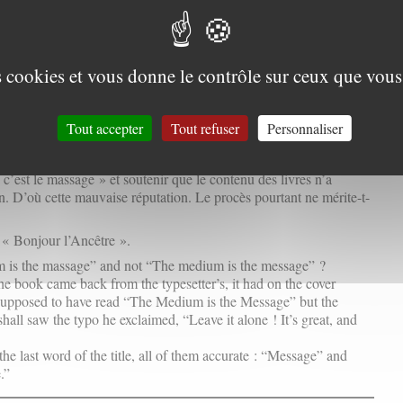
st le cas de
Marshall McLuhan
. On reproche bien souvent à
Pour comprendre les médias
un goût pervers pour le mélange des
t pour des formes d’écriture non académiques. Pourtant si, à l’orée
et historiens, informaticiens en herbe et télécommunicants en
es cookies et vous donne le contrôle sur ceux que vous
s des sociétés confrontées à l’irruption des technologies de la
rdonnaient peu à peu en une bible foisonnante et baroque, fondée
tre replacée au cœur de la réflexion sur l’histoire des sociétés. Idée
Tout accepter
Tout refuser
Personnaliser
e respecte. Cependant, de livre en livre, Marshall Mc Luhan s’est
éplorable. Ce Canadien iconoclaste a franchement exagéré :
c’est le massage » et soutenir que le contenu des livres n’a
. D’où cette mauvaise réputation. Le procès pourtant ne mérite-t-
, « Bonjour l’Ancêtre ».
um is the massage” and not “The medium is the message” ?
he book came back from the typesetter’s, it had on the cover
s supposed to have read “The Medium is the Message” but the
all saw the typo he exclaimed, “Leave it alone ! It’s great, and
the last word of the title, all of them accurate : “Message” and
.”