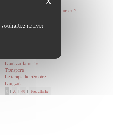
X
Masquer le bandeau des
Mourir, oui, mais de quoi ?
Vivre « conformément à la nature » ?
Cool
Végétalisme
 souhaitez activer
Considérations inactuelles sur
l’actualité
L’Empire du bien-être
Métabolisme
Nicholas Carr
L’anticonformiste
Transports
Le temps, la mémoire
L’argent
0
|
20
|
40
|
Tout afficher