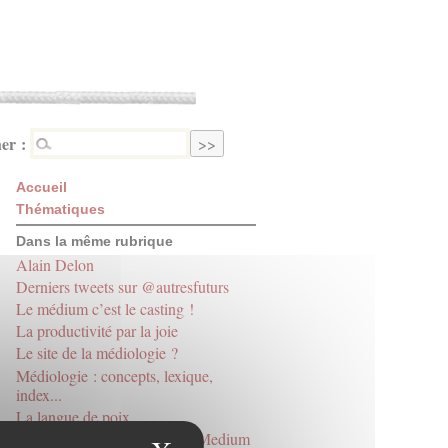
er :
Accueil
Thématiques
Dans la même rubrique
Alain Delon
Derniers tweets sur @autresfuturs
Le médium c’est le casting !
La productivité par la joie
Le site de la médiologie ?
Médiologie : concepts, lexique,
index...
La langue de poix
Derniers tweets sur @RevueMedium