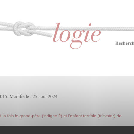
Recherch
2015. Modifié le : 25 août 2024
a fois le grand-père (indigne ?) et l’enfant terrible (trickster) de
 peu excentrique dont on ne sait trop s’il fait honneur à la lignée