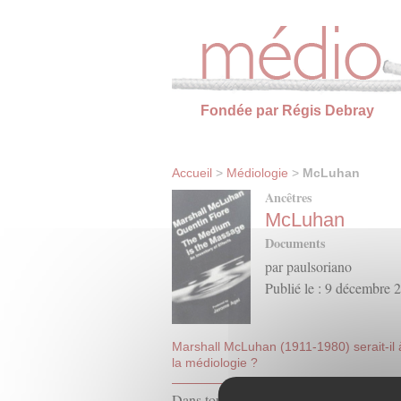
Panneau de gestion des cookies
Fondée par Régis Debray
Accueil
>
Médiologie
>
McLuhan
Ancêtres
McLuhan
Documents
par paulsoriano
Publié le : 9 décembre 
Marshall McLuhan (1911-1980) serait-il à l
la médiologie ?
Dans toutes les familles il y a un aïeul un