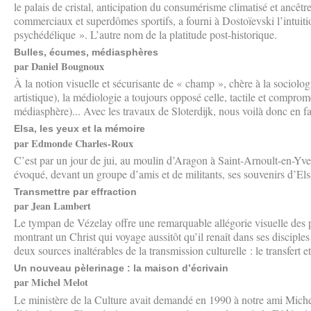
le palais de cristal, anticipation du consumérisme climatisé et ancê
commerciaux et superdômes sportifs, a fourni à Dostoïevski l’intuit
psychédélique ». L’autre nom de la platitude post-historique.
Bulles, écumes, médiasphères
par Daniel Bougnoux
À la notion visuelle et sécurisante de « champ », chère à la sociolo
artistique), la médiologie a toujours opposé celle, tactile et comprom
médiasphère)... Avec les travaux de Sloterdijk, nous voilà donc en fa
Elsa, les yeux et la mémoire
par Edmonde Charles-Roux
C’est par un jour de jui, au moulin d’Aragon à Saint-Arnoult-en-Y
évoqué, devant un groupe d’amis et de militants, ses souvenirs d’Elsa
Transmettre par effraction
par Jean Lambert
Le tympan de Vézelay offre une remarquable allégorie visuelle des 
montrant un Christ qui voyage aussitôt qu’il renaît dans ses disciple
deux sources inaltérables de la transmission culturelle : le transfert et 
Un nouveau pèlerinage : la maison d’écrivain
par Michel Melot
Le ministère de la Culture avait demandé en 1990 à notre ami Miche