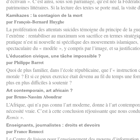
d’écrivain ». C’est ainsi, sous son parrainage, qu’est née la Fédérat
patrimoines littéraires. Si la lecture des textes se porte mal, la visite 
Kamikazes : la contagion de la mort
par François-Bernard Huyghe
La prolifération des attentats suicides témoigne du principe de la gue
l’extrême : rentabiliser au maximum son sacrifice en termes stratégi
pratique n’est ni nouvelle ni spécifique des mouvements islamiques,
spectaculaire du « modèle », y compris par l’image, et sa justificati
L’éducation civique, une tâche impossible ?
par Philippe Barret
Quoi de plus familier, dans l’école républicaine, que l’« instruction 
morale ? Et si ce pieux exercice était devenu au fil du temps une fo
plus en plus difficiles à soutenir ?
Art contemporain, art africain ?
par Bruno-Nassim Aboudrar
L’Afrique, qui n’a pas connu l’art moderne, donne à l’art contemporai
nécessité vraie. C’est à cette conclusion réjouissante que nous cond
Remix
».
Enseignants, journalistes : droits et devoirs
par France Renucci
Le Centre de liaison pour l’enseignement des moyens d’information