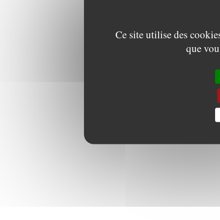
Ce site utilise des cooki
que vous