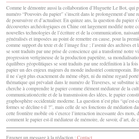
Comme le démontre aussi la collaboration d’Huguette Le Bot, qui pré
numéro “Pouvoirs du papier” s’inscrit dans le prolongement d’une re
de poursuivre et d’actualiser. En quinze ans, la question du papier s
découvertes archéologiques en Chine ont largement modifié notre con
nouvelles technologies de l’écriture et de la communication, naissan
généralisés et imposées au point de remettre en cause, pour la premièr
comme support du texte et de l’image fixe ; l’avenir des archives et l
se sont traduits par une prise de conscience qui a transformé notre vi
progression vertigineuse de la production papetière, sa mondialisatio
équilibres géopolitiques se sont traduits par une redéfinition à la foi
papier un des enjeux majeurs du monde industriel contemporain. Bref
il ne s’agit plus exactement du même objet, ni du même regard porté 
thématique qui prévalait dans le numéro de Traverses, se substitue 
cherche à comprendre le papier comme élément médiateur de la cult
communicationécrite et de la transmission des idées, le papier const
graphosphère occidentale moderne. La question n’est plus “qu’est-ce
formes se décline-t-il ?”, mais celle de ses fonctions de médiation dan
cette frontière mobile où s’exerce l’interaction incessante des mots, 
comment le papier est-il médiateur de mémoire, de savoir, d’art, de 
Envoyer un message à la rédaction :
Contact