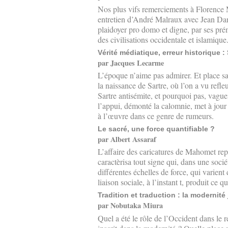
Nos plus vifs remerciements à Florence M
entretien d’André Malraux avec Jean Dani
plaidoyer pro domo et digne, par ses pré
des civilisations occidentale et islamique
Vérité médiatique, erreur historique : 
par Jacques Lecarme
L’époque n’aime pas admirer. Et place sa
la naissance de Sartre, où l’on a vu refle
Sartre antisémite, et pourquoi pas, vagu
l’appui, démonté la calomnie, met à jou
à l’œuvre dans ce genre de rumeurs.
Le sacré, une force quantifiable ?
par Albert Assaraf
L’affaire des caricatures de Mahomet rep
caractèrisa tout signe qui, dans une socié
différentes échelles de force, qui varien
liaison sociale, à l’instant t, produit ce 
Tradition et traduction : la modernité
par Nobutaka Miura
Quel a été le rôle de l’Occident dans le 