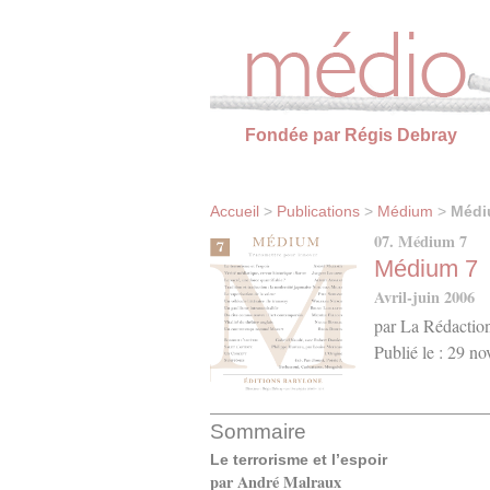
Panneau de gestion des cookies
Fondée par Régis Debray
Accueil
>
Publications
>
Médium
>
Médi
07. Médium 7
Médium 7
Avril-juin 2006
par La Rédactio
Publié le : 29 n
Sommaire
Le terrorisme et l’espoir
par André Malraux