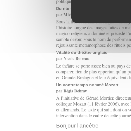
politiques sans postérité notoire. Pourq
Du rite comme œuvre : l’art contempo
par Michèle Fellous
Sous la très abondante rubrique « effet-
l’histoire longue des images faites de m
magico-religieux a dominé et précédé l’œu
semble devoir, sous le nom de performanc
réjouissante métamorphose des rituels pe
Vitalité du théâtre anglais
par Nicole Boireau
Le théâtre se porte assez bien au pays de
comparer, rien de plus opportun qu’un para
en Grande-Bretagne et leur équivalent da
Un contretemps nommé Mozart
par Régis Debray
À l’initiative de Gérard Mortier, directeu
colloque Mozart (11 février 2006), avec l
et allemands. Le texte qui suit, dont on v
intervention dans le cadre de cette journé
Bonjour l’ancêtre