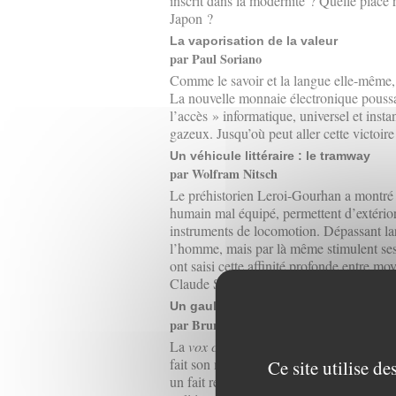
inscrit dans la modernité ? Quelle place
Japon ?
La vaporisation de la valeur
par Paul Soriano
Comme le savoir et la langue elle-même, 
La nouvelle monnaie électronique poussan
l’accès » informatique, universel et instan
gazeux. Jusqu’où peut aller cette victoir
Un véhicule littéraire : le tramway
par Wolfram Nitsch
Le préhistorien Leroi-Gourhan a montré 
humain mal équipé, permettent d’extériori
instruments de locomotion. Dépassant lar
l’homme, mais par là même stimulent se
ont saisi cette affinité profonde entre m
Claude Simon qui, au-delà des tracteurs e
Un gaullisme intransmissible
par Bruno Lavillatte
La
vox clamans in deserto
passionne l’ac
fait son miel des expériences d’échec : re
Ce site utilise d
un fait regrettable mais évident que le «