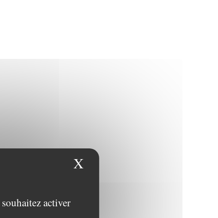
X
Masquer le bandeau des
 souhaitez activer