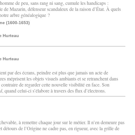
t homme de peu, sans rang ni sang, cumule les handicaps :
dèle de Mazarin, défenseur scandaleux de la raison d’État. À quels
 notre arbre généalogique ?
ine (1600-1653)
e Hurteau
e Hurteau
tent par des écrans, peindre est plus que jamais un acte de
es méprisent les objets visuels ambiants et se retranchent dans
 contraire de regarder cette nouvelle visibilité en face. Son
rd
, quand celui-ci s’élabore à travers des flux d’électrons.
chevable, à remettre chaque jour sur le métier. Il n’en demeure pas
 détours de l’Origine ne cadre pas, en rigueur, avec la grille de