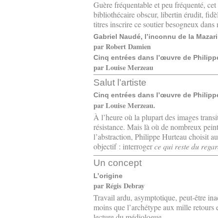
Guère fréquentable et peu fréquenté, ce
bibliothécaire obscur, libertin érudit, fi
titres inscrire ce soutier besogneux dans
Gabriel Naudé, l’inconnu de la Mazar
par Robert Damien
Cinq entrées dans l’œuvre de Philipp
par Louise Merzeau
Salut l’artiste
Cinq entrées dans l’œuvre de Philipp
par Louise Merzeau.
À l’heure où la plupart des images transi
résistance. Mais là où de nombreux peintr
l’abstraction, Philippe Hurteau choisit au
objectif : interroger
ce qui reste du rega
Un concept
L’origine
par Régis Debray
Travail ardu, asymptotique, peut-être ina
moins que l’archétype aux mille retours et
lecture du médiologue.