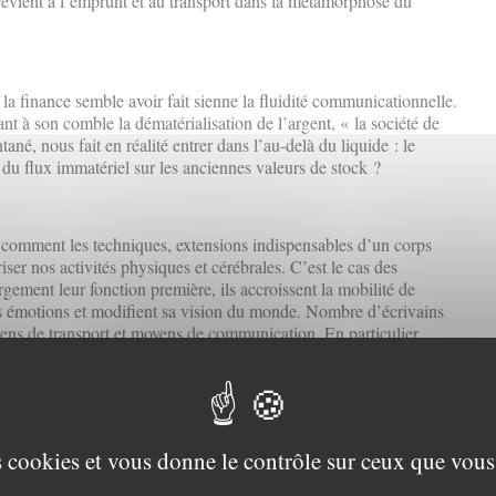
 revient à l’emprunt et au transport dans la métamorphose du
la finance semble avoir fait sienne la fluidité communicationnelle.
t à son comble la dématérialisation de l’argent, « la société de
tané, nous fait en réalité entrer dans l’au-delà du liquide : le
e du flux immatériel sur les anciennes valeurs de stock ?
comment les techniques, extensions indispensables d’un corps
ser nos activités physiques et cérébrales. C’est le cas des
gement leur fonction première, ils accroissent la mobilité de
s émotions et modifient sa vision du monde. Nombre d’écrivains
oyens de transport et moyens de communication. En particulier
t des trains qu’il affectionnait, a consacré un roman au tramway.
ousticien des idées. L’étude des faits de transmission a toujours
ligions avortées, théories sans clients, paroles sans reprises. C’est
es cookies et vous donne le contrôle sur ceux que vous
 gaullisme de gauche » est à compter parmi les propositions