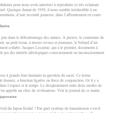
alraux pour nous avoir autorisés à reproduire ce très éclairant
el. Quoique datant de 1958, il nous semble irréductible à un
monitions, d’une seconde jeunesse, dans l’affrontement en cours
.
Sartre
 joie dans le déboulonnage des statues. À preuve, le centenaire de
urir, au petit écran, à travers revues et journaux, le bobard d’un
ement collabo. Jacques Lecarme, qui a le premier, documents à
r le jeu des intérêts idéologiques consciemment ou inconsciemment
ose à grands frais humains la question du sacré. Ce terme
té donnée, a fonction ligative ou force de conjonction. Or il y a
t dans l’espace et le temps. Le désajustement entre deux modes de
qu’on appelle un choc de civilisations. Voir le journal de ce matin.
 japonaise
réveil du Japon féodal ? Par quel système de transmission s’est-il