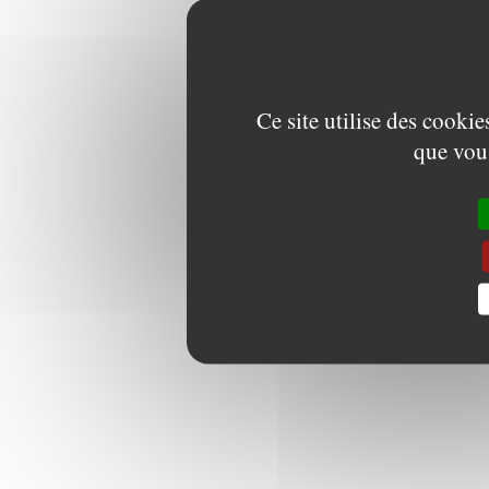
Ce site utilise des cooki
que vous